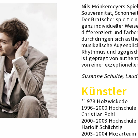
Nils Mönkemeyers Spiel
Souveränität, Schönheit
Der Bratscher spielt ei
ganz individueller Weis
differenziert und farbe
durchdringen sich ästh
musikalische Augenblick
Rhythmus und agogisch
ist geprägt von authent
von einer exzeptionell
Susanne Schulte,
Laud
Künstler
*1978 Holzwickede
1996–2000 Hochschule 
Christian Pohl
2000–2003 Hochschule 
Hariolf Schlichtig
2003–2004 Mozarteum S