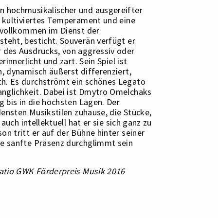
n hochmusikalischer und ausgereifter
n kultiviertes Temperament und eine
e vollkommen im Dienst der
teht, besticht. Souverän verfügt er
r des Ausdrucks, von aggressiv oder
erinnerlicht und zart. Sein Spiel ist
n, dynamisch äußerst differenziert,
h. Es durchströmt ein schönes Legato
nglichkeit. Dabei ist Dmytro Omelchaks
ig bis in die höchsten Lagen. Der
edensten Musikstilen zuhause, die Stücke,
, auch intellektuell hat er sie sich ganz zu
on tritt er auf der Bühne hinter seiner
ne sanfte Präsenz durchglimmt sein
atio GWK-Förderpreis Musik 2016