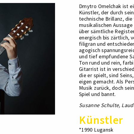
Dmytro Omelchak ist ei
Künstler, der durch sei
technische Brillanz, di
musikalischen Aussage s
über sämtliche Registe
energisch bis zärtlich, v
filigran und entschiede
agogisch spannungsreic
und tief empfundene Sa
Ton rund und rein, farb
Gitarrist ist in verschi
die er spielt, sind Seins
eigen gemacht. Als Pers
Musik zurück, doch sei
Spiel und bannt.
Susanne Schulte,
Laud
Künstler
*1990 Lugansk