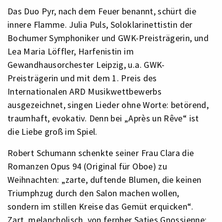
Das Duo Pyr, nach dem Feuer benannt, schürt die
innere Flamme. Julia Puls, Soloklarinettistin der
Bochumer Symphoniker und GWK-Preisträgerin, und
Lea Maria Löffler, Harfenistin im
Gewandhausorchester Leipzig, u.a. GWK-
Preisträgerin und mit dem 1. Preis des
Internationalen ARD Musikwettbewerbs
ausgezeichnet, singen Lieder ohne Worte: betörend,
traumhaft, evokativ. Denn bei „Après un Rêve“ ist
die Liebe groß im Spiel.
Robert Schumann schenkte seiner Frau Clara die
Romanzen Opus 94 (Original für Oboe) zu
Weihnachten: „zarte, duftende Blumen, die keinen
Triumphzug durch den Salon machen wollen,
sondern im stillen Kreise das Gemüt erquicken“.
Zart, melancholisch, von fernher Saties Gnossienne;