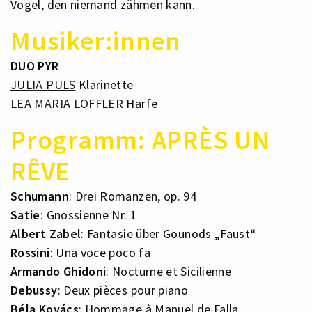
Vogel, den niemand zähmen kann.
Musiker:innen
DUO PYR
JULIA PULS
Klarinette
LEA MARIA LÖFFLER
Harfe
Programm: APRÈS UN
RÊVE
Schumann
: Drei Romanzen, op. 94
Satie
: Gnossienne Nr. 1
Albert Zabel
: Fantasie über Gounods „Faust“
Rossini
: Una voce poco fa
Armando Ghidoni
: Nocturne et Sicilienne
Debussy
: Deux pièces pour piano
Béla Kovács
: Hommage à Manuel de Falla