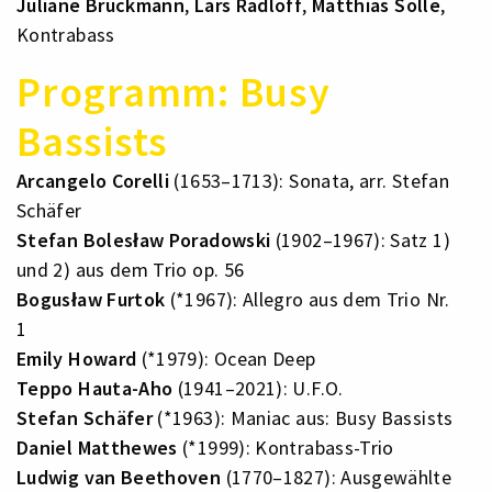
Juliane Bruckmann
,
Lars Radloff
,
Matthias Solle
,
Kontrabass
Programm: Busy
Bassists
Arcangelo Corelli
(1653–1713): Sonata, arr. Stefan
Schäfer
Stefan Bolesław Poradowski
(1902–1967): Satz 1)
und 2) aus dem Trio op. 56
Bogusław Furtok
(*1967): Allegro aus dem Trio Nr.
1
Emily Howard
(*1979): Ocean Deep
Teppo Hauta-Aho
(1941–2021): U.F.O.
Stefan Schäfer
(*1963): Maniac aus: Busy Bassists
Daniel Matthewes
(*1999): Kontrabass-Trio
Ludwig van Beethoven
(1770–1827): Ausgewählte