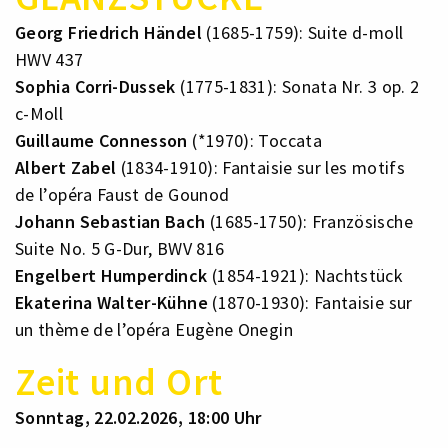
Georg Friedrich Händel
(1685-1759): Suite d-moll
HWV 437
Sophia Corri-Dussek
(1775-1831): Sonata Nr. 3 op. 2
c-Moll
Guillaume Connesson
(*1970): Toccata
Albert Zabel
(1834-1910): Fantaisie sur les motifs
de l’opéra Faust de Gounod
Johann Sebastian Bach
(1685-1750): Französische
Suite No. 5 G-Dur, BWV 816
Engelbert Humperdinck
(1854-1921): Nachtstück
Ekaterina Walter-Kühne
(1870-1930): Fantaisie sur
un thème de l’opéra Eugène Onegin
Zeit und Ort
Sonntag, 22.02.2026, 18:00 Uhr