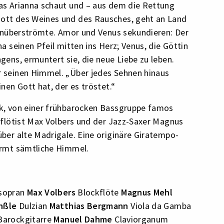
as Arianna schaut und – aus dem die Rettung
ott des Weines und des Rausches, geht an Land
änenüberströmte. Amor und Venus sekundieren: Der
a seinen Pfeil mitten ins Herz; Venus, die Göttin
gens, ermuntert sie, die neue Liebe zu leben.
 seinen Himmel. „Über jedes Sehnen hinaus
nen Gott hat, der es tröstet.“
k, von einer frühbarocken Bassgruppe famos
kflötist Max Volbers und der Jazz-Saxer Magnus
ber alte Madrigale. Eine originäre Giratempo-
ürmt sämtliche Himmel.
sopran
Max Volbers
Blockflöte
Magnus Mehl
nßle
Dulzian
Matthias Bergmann
Viola da Gamba
Barockgitarre
Manuel Dahme
Claviorganum