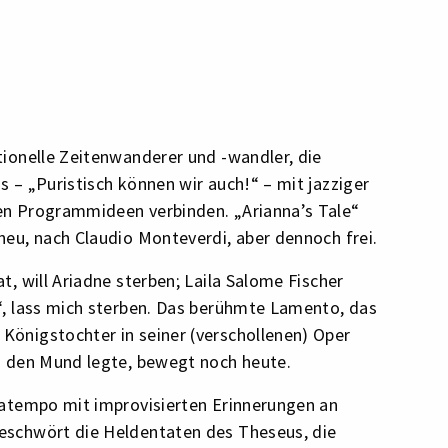
tionelle Zeitenwanderer und -wandler, die
s – „Puristisch können wir auch!“ – mit jazziger
en Programmideen verbinden. „Arianna’s Tale“
neu, nach Claudio Monteverdi, aber dennoch frei.
t, will Ariadne sterben; Laila Salome Fischer
e“, lass mich sterben. Das berühmte Lamento, das
Königstochter in seiner (verschollenen) Oper
in den Mund legte, bewegt noch heute.
iratempo mit improvisierten Erinnerungen an
eschwört die Heldentaten des Theseus, die