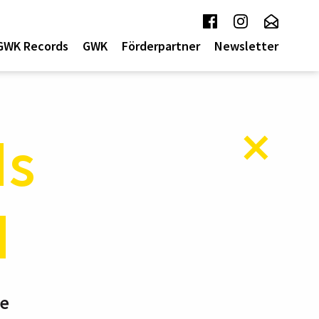
GWK Records
GWK
Förderpartner
Newsletter
ds
d
te