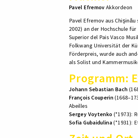
Pavel Efremov
Akkordeon
Pavel Efremov aus Chişinǎu 
2002) an der Hochschule für
Superior del Pais Vasco Musik
Folkwang Universität der K
Förderpreis, wurde auch and
als Solist und Kammermusike
Programm: E
Johann Sebastian Bach
(16
François Couperin
(1668–173
Abeilles
Sergey Voytenko
(*1973): R
Sofia Gubaidulina
(*1931): 