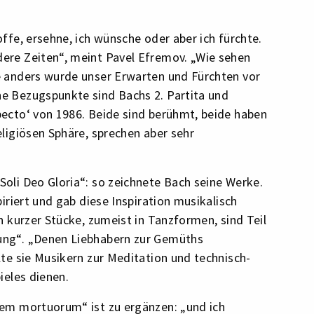
offe, ersehne, ich wünsche oder aber ich fürchte.
ere Zeiten“, meint Pavel Efremov. „Wie sehen
e anders wurde unser Erwarten und Fürchten vor
e Bezugspunkte sind Bachs 2. Partita und
pecto‘ von 1986. Beide sind berühmt, beide haben
eligiösen Sphäre, sprechen aber sehr
oli Deo Gloria“: so zeichnete Bach seine Werke.
piriert und gab diese Inspiration musikalisch
en kurzer Stücke, zumeist in Tanzformen, sind Teil
ung“. „Denen Liebhabern zur Gemüths
lte sie Musikern zur Meditation und technisch-
ieles dienen.
nem mortuorum“ ist zu ergänzen: „und ich