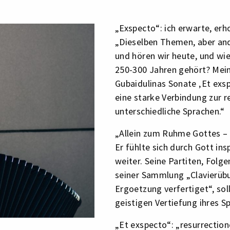
„Exspecto“: ich erwarte, erh
„Dieselben Themen, aber and
und hören wir heute, und wi
250-300 Jahren gehört? Mein
Gubaidulinas Sonate ‚Et exs
eine starke Verbindung zur r
unterschiedliche Sprachen.“
„Allein zum Ruhme Gottes – S
Er fühlte sich durch Gott ins
weiter. Seine Partiten, Folg
seiner Sammlung „Clavierüb
Ergoetzung verfertiget“, sol
geistigen Vertiefung ihres Sp
„Et exspecto“: „resurrectio