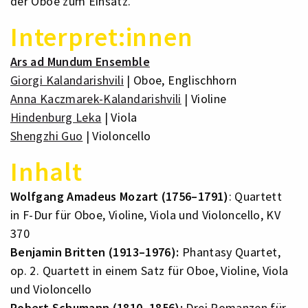
der Oboe zum Einsatz.
Interpret:innen
Ars ad Mundum Ensemble
Giorgi Kalandarishvili
| Oboe, Englischhorn
Anna Kaczmarek-Kalandarishvili
| Violine
Hindenburg Leka
| Viola
Shengzhi Guo
| Violoncello
Inhalt
Wolfgang Amadeus Mozart (1756–1791)
: Quartett
in F-Dur für Oboe, Violine, Viola und Violoncello, KV
370
Benjamin Britten (1913–1976):
Phantasy Quartet,
op. 2. Quartett in einem Satz für Oboe, Violine, Viola
und Violoncello
Robert Schumann (1810–1856):
Drei Romanzen für