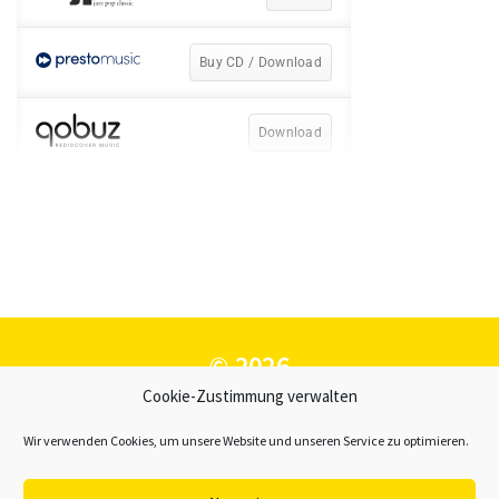
© 2026
Cookie-Zustimmung verwalten
GWK – Gesellschaft zur Förderung
der Westfälischen Kulturarbeit e.V.
Wir verwenden Cookies, um unsere Website und unseren Service zu optimieren.